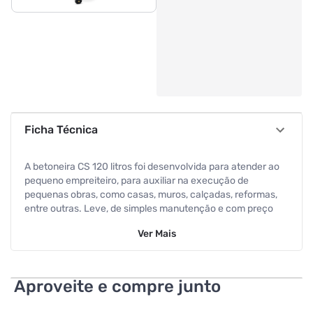
Ficha Técnica
A betoneira CS 120 litros foi desenvolvida para atender ao
pequeno empreiteiro, para auxiliar na execução de
pequenas obras, como casas, muros, calçadas, reformas,
entre outras. Leve, de simples manutenção e com preço
acessível, a CS 120 litros é totalmente desmontável, com
Ver
Mais
novo sistema de basculamento e revolucionário
acionamento com cremalheira estampada no próprio
tambor da betoneira. A betoneira CSM foi eleita 6 vezes a
melhor betoneira do Brasil com o prêmio Produto do Ano e a
Aproveite e compre junto
melhor betoneira no Top of Mind reforçando a escolha da
marca por seus clientes e lojistas. Capacidade do tambor