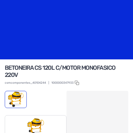
BETONEIRA CS 120L C/MOTOR MONOFASICO
220V
csmcomponentes_40104244
|
1000000347933