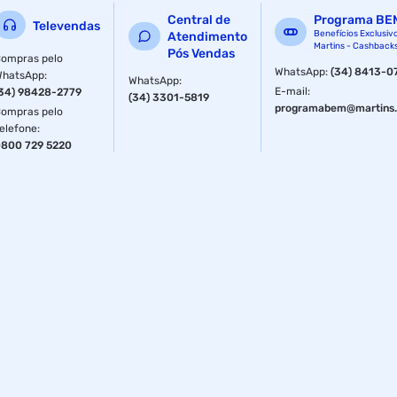
Central de
Programa BE
Televendas
Benefícios Exclusiv
Atendimento
Martins - Cashback
Pós Vendas
ompras pelo
WhatsApp
:
(34) 8413-0
WhatsApp
:
WhatsApp
:
E-mail
:
34) 98428-2779
(34) 3301-5819
programabem@martins.
ompras pelo
elefone
:
800 729 5220