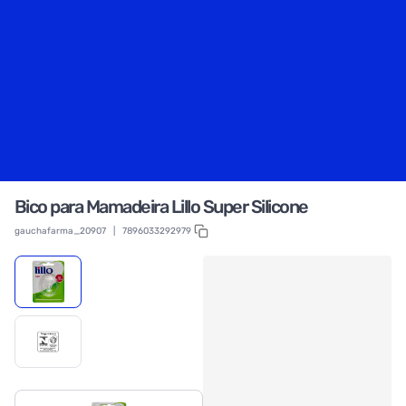
Bico para Mamadeira Lillo Super Silicone
gauchafarma_20907
|
7896033292979