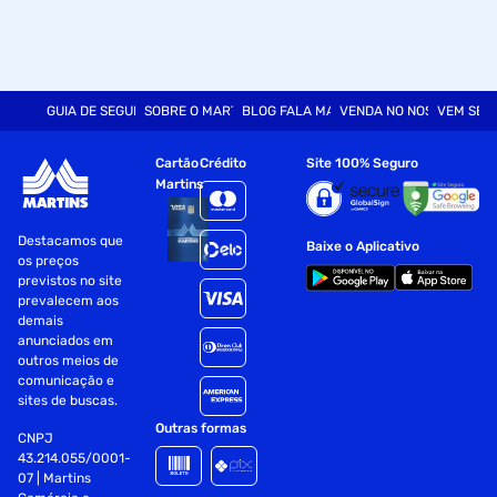
GUIA DE SEGURANÇA
SOBRE O MARTINS
BLOG FALA MART
VENDA NO NOSSO SITE
VEM SER
Cartão
Crédito
Site 100% Seguro
Martins
Destacamos que
Baixe o Aplicativo
os preços
previstos no site
prevalecem aos
demais
anunciados em
outros meios de
comunicação e
sites de buscas.
Outras formas
CNPJ
43.214.055/0001-
07 | Martins