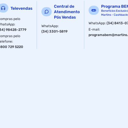
Central de
Programa BE
Televendas
Benefícios Exclusiv
Atendimento
Martins - Cashback
Pós Vendas
ompras pelo
WhatsApp
:
(34) 8413-0
WhatsApp
:
WhatsApp
:
E-mail
:
34) 98428-2779
(34) 3301-5819
programabem@martins.
ompras pelo
elefone
:
800 729 5220