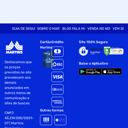
GUIA DE SEGURANÇA
SOBRE O MARTINS
BLOG FALA MART
VENDA NO NOSSO SITE
VEM SER
Cartão
Crédito
Site 100% Seguro
Martins
Destacamos que
Baixe o Aplicativo
os preços
previstos no site
prevalecem aos
demais
anunciados em
outros meios de
comunicação e
sites de buscas.
Outras formas
CNPJ
43.214.055/0001-
07 | Martins