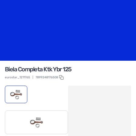
Biela Completa Ktk Ybr 125
eurostar_1211765
|
7899248176508