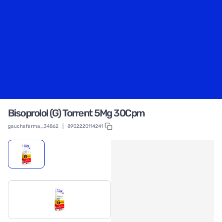
Bisoprolol (G) Torrent 5Mg 30Cpm
gauchafarma_34862
|
8902220114241