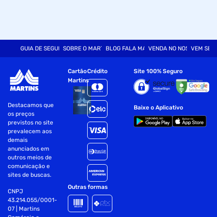
GUIA DE SEGURANÇA
SOBRE O MARTINS
BLOG FALA MART
VENDA NO NOSSO SITE
VEM SER
Cartão
Crédito
Site 100% Seguro
Martins
Destacamos que
Baixe o Aplicativo
os preços
previstos no site
prevalecem aos
demais
anunciados em
outros meios de
comunicação e
sites de buscas.
Outras formas
CNPJ
43.214.055/0001-
07 | Martins