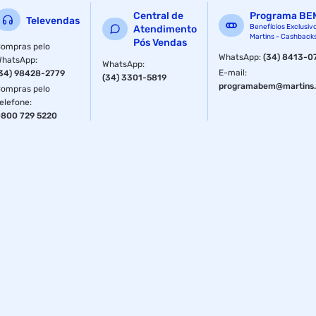
Central de
Programa BE
Televendas
Benefícios Exclusiv
Atendimento
Martins - Cashback
Pós Vendas
ompras pelo
WhatsApp
:
(34) 8413-0
WhatsApp
:
WhatsApp
:
E-mail
:
34) 98428-2779
(34) 3301-5819
programabem@martins.
ompras pelo
elefone
:
800 729 5220