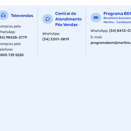
tipo de produto : suprimento pra impressora 3d
Central de
Programa BE
Televendas
peso : 13g
Benefícios Exclusiv
Atendimento
Martins - Cashback
Pós Vendas
ompras pelo
dimensao do produto : 20 x 20 x 10 mm
WhatsApp
:
(34) 8413-0
WhatsApp
:
WhatsApp
:
E-mail
:
34) 98428-2779
(34) 3301-5819
dimensao da embalagem (a / p / l) : 60.0mm / 50.0mm /
programabem@martins.
ompras pelo
100.0mm
elefone
:
800 729 5220
ean : 6971636402510
ncm : 84772010
peso do produto com embalagem : 0.013kg