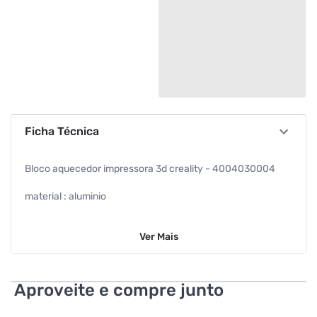
Ficha Técnica
Bloco aquecedor impressora 3d creality - 4004030004
material : aluminio
garantia com o fabricante : 01 ano
Ver
Mais
precisa de pilhas ou baterias : nao
as pilhas ou baterias estao inclusas : nao
Aproveite e compre junto
marca : creality