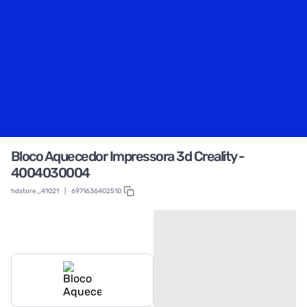
Bloco Aquecedor Impressora 3d Creality -
4004030004
hdstore_41021
|
6971636402510