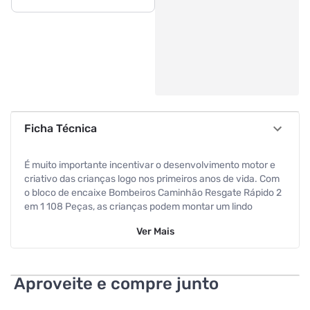
Ficha Técnica
É muito importante incentivar o desenvolvimento motor e
criativo das crianças logo nos primeiros anos de vida. Com
o bloco de encaixe Bombeiros Caminhão Resgate Rápido 2
em 1 108 Peças, as crianças podem montar um lindo
caminhão. As peças são muito resistentes, leves e fáceis
Ver
Mais
de montar. O brinquedo motiva a passar o tempo através do
aprender brincando. Recomendado para crianças acima de
6 anos.
Aproveite e compre junto