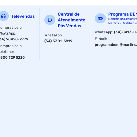
Central de
Programa BE
Televendas
Benefícios Exclusiv
Atendimento
Martins - Cashback
Pós Vendas
ompras pelo
WhatsApp
:
(34) 8413-0
WhatsApp
:
WhatsApp
:
E-mail
:
34) 98428-2779
(34) 3301-5819
programabem@martins.
ompras pelo
elefone
:
800 729 5220