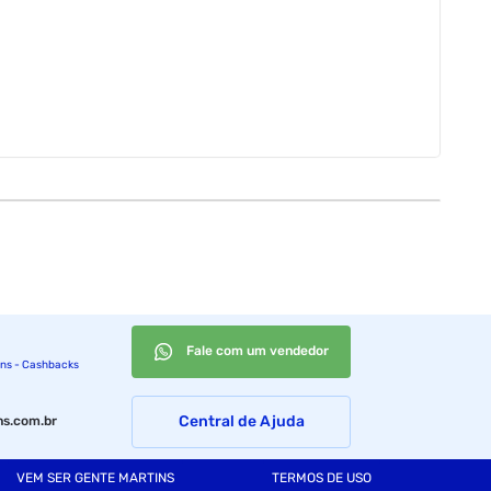
Fale com um vendedor
ins - Cashbacks
Central de Ajuda
s.com.br
VEM SER GENTE MARTINS
TERMOS DE USO