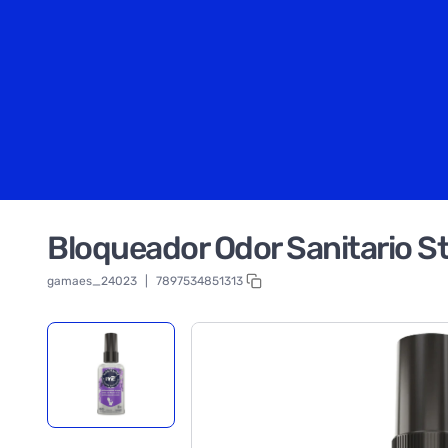
Bloqueador Odor Sanitario 
gamaes_24023
|
7897534851313