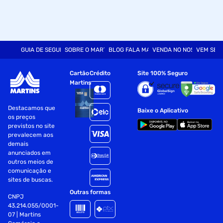
GUIA DE SEGURANÇA
SOBRE O MARTINS
BLOG FALA MART
VENDA NO NOSSO SITE
VEM SER
Cartão
Crédito
Site 100% Seguro
Martins
Destacamos que
Baixe o Aplicativo
os preços
previstos no site
prevalecem aos
demais
anunciados em
outros meios de
comunicação e
sites de buscas.
Outras formas
CNPJ
43.214.055/0001-
07 | Martins