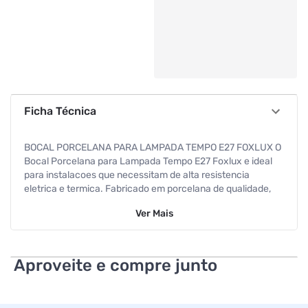
Ficha Técnica
BOCAL PORCELANA PARA LAMPADA TEMPO E27 FOXLUX O
Bocal Porcelana para Lampada Tempo E27 Foxlux e ideal
para instalacoes que necessitam de alta resistencia
eletrica e termica. Fabricado em porcelana de qualidade,
oferece seguranca e durabilidade para uso em diversos
Ver
Mais
ambientes. CARACTERISTICAS TECNICAS Material
porcelana resistente Compatibilidade com lampadas base
E27 Alta resistencia ao calor e a corrente eletrica Design
robusto para uso prolongado PARA QUE SERVE Serve para
Aproveite e compre junto
fixar e conectar lampadas com base E27 em instalacoes
eletricas residenciais e comerciais, garantindo seguranca e
estabilidade. COMO UTILIZAR Desligue a energia antes da