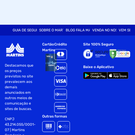
GUIA DE SEGURANÇA
SOBRE O MARTINS
BLOG FALA MART
VENDA NO NOSSO SITE
VEM SER
Cartão
Crédito
Site 100% Seguro
Martins
Destacamos que
Baixe o Aplicativo
os preços
previstos no site
prevalecem aos
demais
anunciados em
outros meios de
comunicação e
sites de buscas.
Outras formas
CNPJ
43.214.055/0001-
07 | Martins