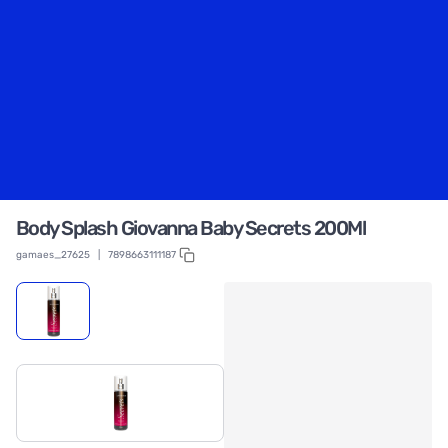
Body Splash Giovanna Baby Secrets 200Ml
gamaes_27625
|
7898663111187