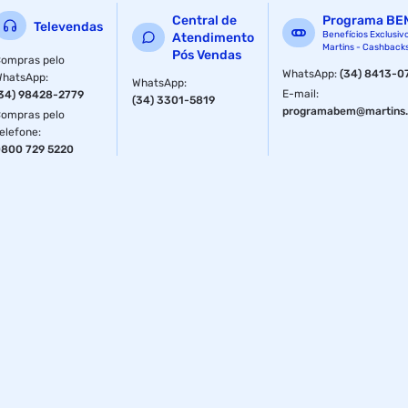
Central de
Programa BE
Televendas
Benefícios Exclusiv
Atendimento
Martins - Cashback
Pós Vendas
ompras pelo
WhatsApp
:
(34) 8413-0
WhatsApp
:
WhatsApp
:
E-mail
:
34) 98428-2779
(34) 3301-5819
programabem@martins.
ompras pelo
elefone
:
800 729 5220