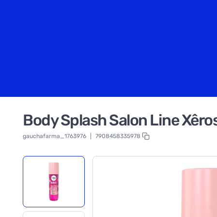
Body Splash Salon Line Xêro
gauchafarma_1763976
|
7908458335978