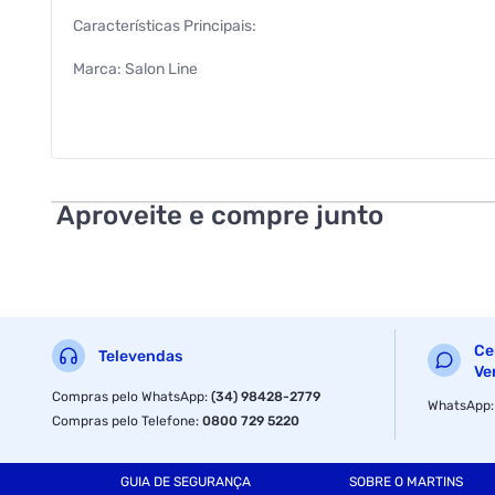
Características Principais:
Marca: Salon Line
Fragrância: Oriental Floral
Volume: 200ml
EAN: 7908458335978
Aproveite e compre junto
Características Adicionais:
Notas de Saída: Pitaya, Cereja e Bergamota
Notas de Coração: Flor de Jasmim, Manga e Flor de Cerejeir
Ce
Televendas
Notas de Fundo: Musk, Baunilha e Patchouli
Ve
Compras pelo WhatsApp
:
(34) 98428-2779
WhatsApp
Indicado para Uso Diário
Compras pelo Telefone
:
0800 729 5220
Recomendado para Maiores de 12 Anos
GUIA DE SEGURANÇA
SOBRE O MARTINS