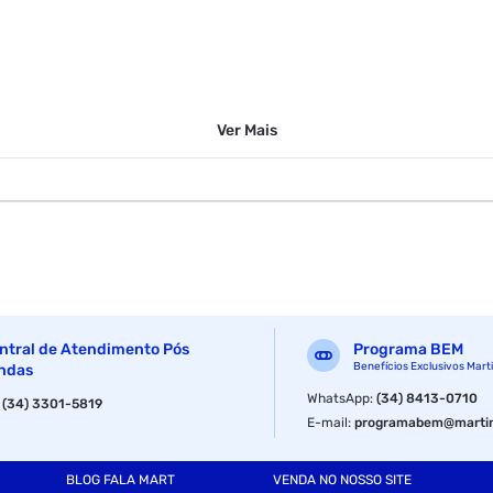
Ver
Mais
a
ntral de Atendimento Pós
Programa BEM
Benefícios Exclusivos Mart
ndas
WhatsApp
:
(34) 8413-0710
:
(34) 3301-5819
E-mail
:
programabem@martin
BLOG FALA MART
VENDA NO NOSSO SITE