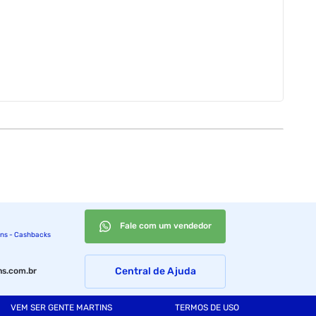
Fale com um vendedor
ins - Cashbacks
Central de Ajuda
s.com.br
VEM SER GENTE MARTINS
TERMOS DE USO