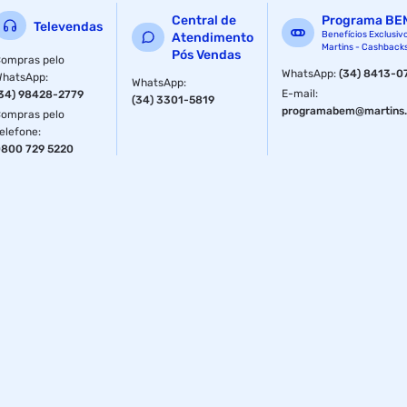
Central de
Programa BE
Televendas
Benefícios Exclusiv
Atendimento
Martins - Cashback
Pós Vendas
ompras pelo
WhatsApp
:
(34) 8413-0
WhatsApp
:
WhatsApp
:
E-mail
:
34) 98428-2779
(34) 3301-5819
programabem@martins.
ompras pelo
elefone
:
800 729 5220