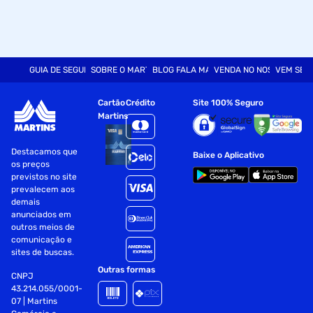
GUIA DE SEGURANÇA
SOBRE O MARTINS
BLOG FALA MART
VENDA NO NOSSO SITE
VEM SER
Cartão
Crédito
Site 100% Seguro
Martins
Destacamos que
Baixe o Aplicativo
os preços
previstos no site
prevalecem aos
demais
anunciados em
outros meios de
comunicação e
sites de buscas.
Outras formas
CNPJ
43.214.055/0001-
07 | Martins