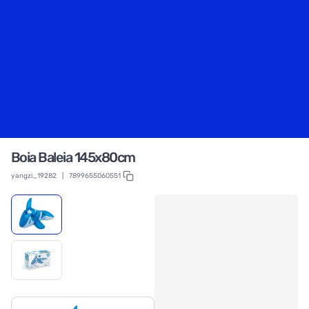
Boia Baleia 145x80cm
yangzi_19282
|
7899655060551