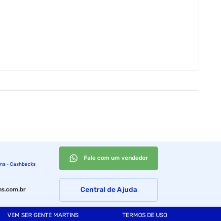
Fale com um vendedor
ins - Cashbacks
Central de Ajuda
s.com.br
VEM SER GENTE MARTINS
TERMOS DE USO