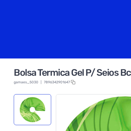
Bolsa Termica Gel P/ Seios 
gamaes_5030
|
7896342901647