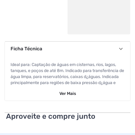
Ficha Técnica
Ideal para: Captação de águas em cisternas, rios, lagos,
tanques, e poços de até 8m. Indicado para transferência de
água limpa, para reservatórios, caixas d¿águas. Indicada
principalmente para regiões de baixa pressão d¿água e
litorâneas. Pela configuração de seus materiais, não sofre
Ver
Mais
com maresias, possuem maior resistência a corrosão
aumentando sua vida útil. Pode ser de uso residencial,
industrial e agrícola em abastecimento ou em pequenas
irrigações.
Aproveite e compre junto