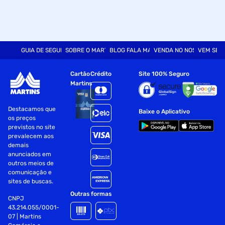
GUIA DE SEGURANÇA
SOBRE O MARTINS
BLOG FALA MART
VENDA NO NOSSO SITE
VEM SER
Cartão
Crédito
Site 100% Seguro
Martins
Destacamos que
Baixe o Aplicativo
os preços
previstos no site
prevalecem aos
demais
anunciados em
outros meios de
comunicação e
sites de buscas.
Outras formas
CNPJ
43.214.055/0001-
07 | Martins