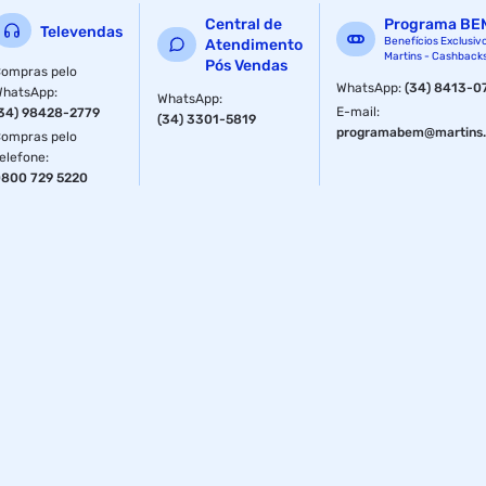
Central de
Programa BE
Televendas
Benefícios Exclusiv
Atendimento
Martins - Cashback
Pós Vendas
ompras pelo
WhatsApp
:
(34) 8413-0
WhatsApp
:
WhatsApp
:
E-mail
:
34) 98428-2779
(34) 3301-5819
programabem@martins.
ompras pelo
elefone
:
800 729 5220