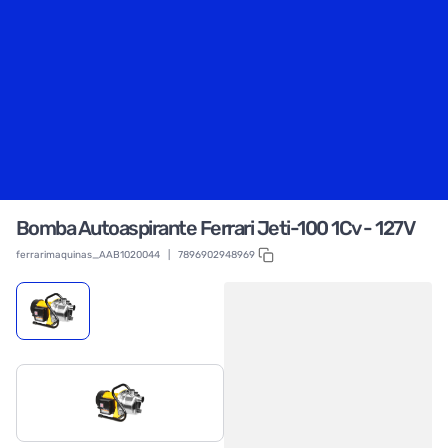
Bomba Autoaspirante Ferrari Jeti-100 1Cv - 127V
ferrarimaquinas_AAB1020044
|
7896902948969