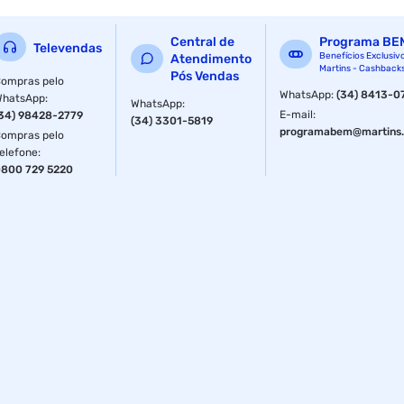
Central de
Programa BE
Televendas
Benefícios Exclusiv
Atendimento
Martins - Cashback
Pós Vendas
ompras pelo
WhatsApp
:
(34) 8413-0
WhatsApp
:
WhatsApp
:
E-mail
:
34) 98428-2779
(34) 3301-5819
programabem@martins.
ompras pelo
elefone
:
800 729 5220