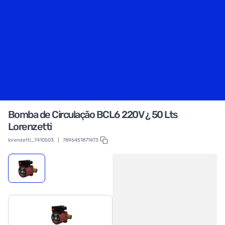
Bomba de Circulação BCL6 220V ¿ 50 Lts
Lorenzetti
lorenzetti_7410503
|
7896451871473