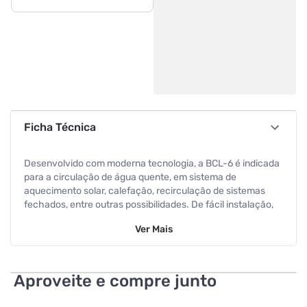
Ficha Técnica
Desenvolvido com moderna tecnologia, a BCL-6 é indicada
para a circulação de água quente, em sistema de
aquecimento solar, calefação, recirculação de sistemas
fechados, entre outras possibilidades. De fácil instalação,
manutenção prática e econômica, a bomba de circulação é
Ver
Mais
silenciosa e compacta, e ainda é construída em material
resistente a corrosão . -Alta vazão (até 50 lts/min). -
Permite a passagem de água quente (até 90º C). -
Compacta e Silenciosa. -3 velocidades. -Material
Aproveite e compre junto
Resistente a Corrosão.