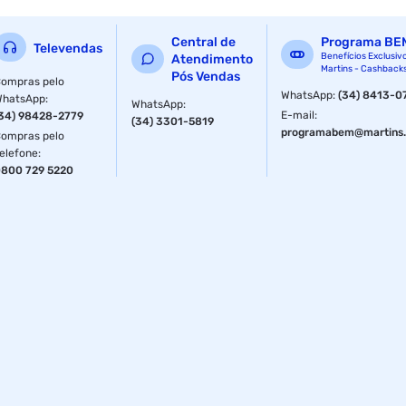
Especificações
Central de
Programa BE
Televendas
Benefícios Exclusiv
Atendimento
Tipo
Submersa
Martins - Cashback
Pós Vendas
ompras pelo
WhatsApp
:
(34) 8413-0
WhatsApp
:
WhatsApp
:
Voltagem do Produto
380 V
E-mail
:
34) 98428-2779
(34) 3301-5819
programabem@martins.
ompras pelo
elefone
:
Tipo
Submersa
800 729 5220