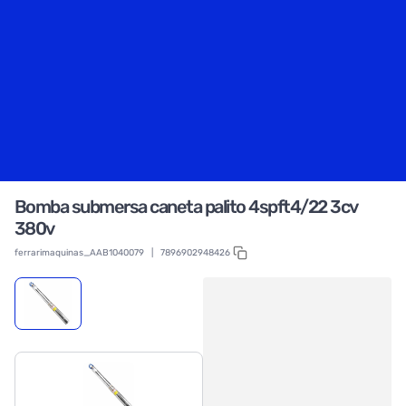
Bomba submersa caneta palito 4spft4/22 3cv
380v
ferrarimaquinas_AAB1040079
|
7896902948426