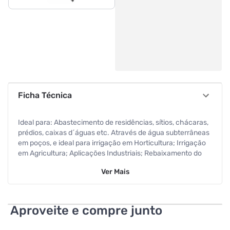
Ficha Técnica
Ideal para: Abastecimento de residências, sítios, chácaras,
prédios, caixas d´águas etc. Através de água subterrâneas
em poços, e ideal para irrigação em Horticultura; Irrigação
em Agricultura; Aplicações Industriais; Rebaixamento do
Lençol Freático para a Construção Civil; Abastecimento de
Ver
Mais
água para redes públicas (Companhia de Águas); Fontes.
Aplicações em mineração: a) Escoamento/Drenagem de
água de Superfícies; b) Transferência de Água Bruta; c)
Lixiviação (lavagem); d) Eliminação de Poeiras.Poços de 4
Aproveite e compre junto
eficiência e baixo custos de operação proteção térmica
evita a queima do motor.