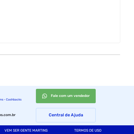
Fale com um vendedor
ins - Cashbacks
Central de Ajuda
s.com.br
VEM SER GENTE MARTINS
TERMOS DE USO