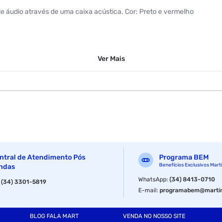
de áudio através de uma caixa acústica. Cor: Preto e vermelho
orne: 5,6 centímetros
Ver
Mais
ntral de Atendimento Pós
Programa BEM
Benefícios Exclusivos Mart
ndas
WhatsApp
:
(34) 8413-0710
:
(34) 3301-5819
E-mail
:
programabem@martin
BLOG FALA MART
VENDA NO NOSSO SITE