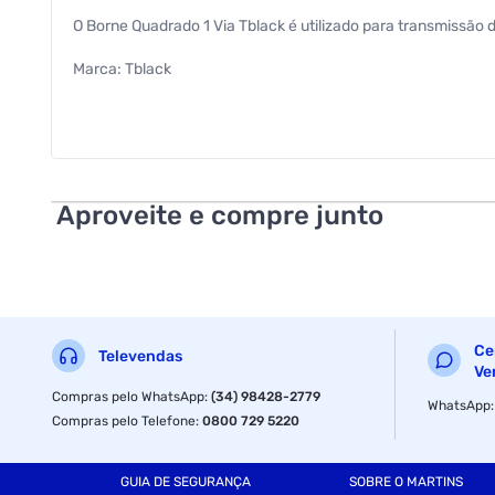
O Borne Quadrado 1 Via Tblack é utilizado para transmissão 
Marca: Tblack
Conector: Tomada "Borne" com 2 entradas Comprimento do b
Largura do borne: 3 centímetros
Material constitutivo: Plásticos e metais
Aproveite e compre junto
Quantidade: 10 Peças
Ce
Televendas
Ve
Compras pelo WhatsApp
:
(34) 98428-2779
WhatsApp
Compras pelo Telefone
:
0800 729 5220
GUIA DE SEGURANÇA
SOBRE O MARTINS