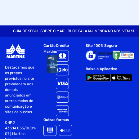
GUIA DE SEGURANÇA
SOBRE O MARTINS
BLOG FALA MART
VENDA NO NOSSO SITE
VEM SER
Cartão
Crédito
Site 100% Seguro
Martins
Destacamos que
Baixe o Aplicativo
os preços
previstos no site
prevalecem aos
demais
anunciados em
outros meios de
comunicação e
sites de buscas.
Outras formas
CNPJ
43.214.055/0001-
07 | Martins