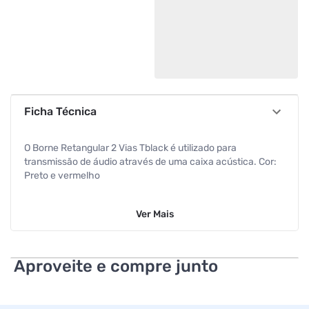
Ficha Técnica
O Borne Retangular 2 Vias Tblack é utilizado para
transmissão de áudio através de uma caixa acústica. Cor:
Preto e vermelho
Marca: Tblack
Ver
Mais
Conector: Tomada "Borne" retangular com 4 entradas
Comprimento do borne: 7 centímetros
Aproveite e compre junto
Largura do borne: 3 centímetros
Material constitutivo: Plásticos e metais