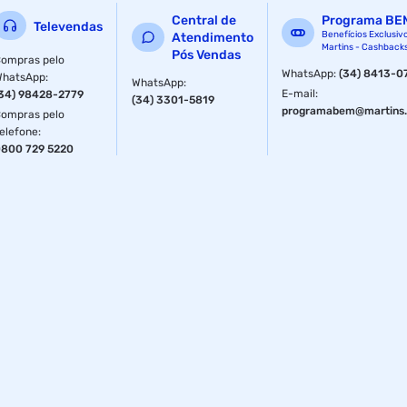
Quantidade: 10 Peças
Central de
Programa BE
Televendas
Benefícios Exclusiv
Atendimento
Martins - Cashback
Pós Vendas
ompras pelo
WhatsApp
:
(34) 8413-0
WhatsApp
:
WhatsApp
:
E-mail
:
34) 98428-2779
(34) 3301-5819
programabem@martins.
ompras pelo
elefone
:
800 729 5220