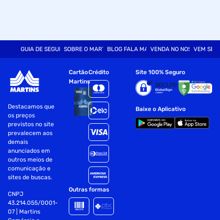
GUIA DE SEGURANÇA
SOBRE O MARTINS
BLOG FALA MART
VENDA NO NOSSO SITE
VEM SER
Cartão
Crédito
Site 100% Seguro
Martins
Destacamos que
Baixe o Aplicativo
os preços
previstos no site
prevalecem aos
demais
anunciados em
outros meios de
comunicação e
sites de buscas.
Outras formas
CNPJ
43.214.055/0001-
07 | Martins