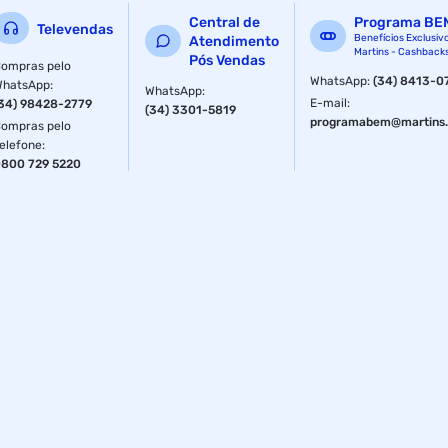
Central de
Programa BE
Televendas
Benefícios Exclusiv
Atendimento
Martins - Cashback
Pós Vendas
ompras pelo
WhatsApp
:
(34) 8413-0
WhatsApp
:
WhatsApp
:
E-mail
:
34) 98428-2779
(34) 3301-5819
programabem@martins.
ompras pelo
elefone
:
800 729 5220