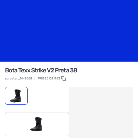
Bota Texx Strike V2 Preta 38
eurostar_1443665
|
7909201031963