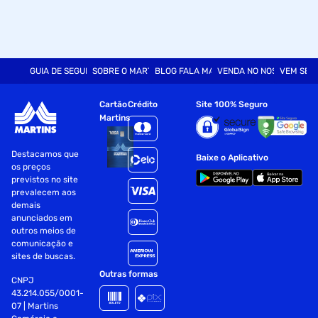
GUIA DE SEGURANÇA
SOBRE O MARTINS
BLOG FALA MART
VENDA NO NOSSO SITE
VEM SER
Cartão
Crédito
Site 100% Seguro
Martins
Destacamos que
Baixe o Aplicativo
os preços
previstos no site
prevalecem aos
demais
anunciados em
outros meios de
comunicação e
sites de buscas.
Outras formas
CNPJ
43.214.055/0001-
07 | Martins