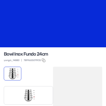
Bowl Inox Fundo 24cm
yangzi_14880
|
7899655011935