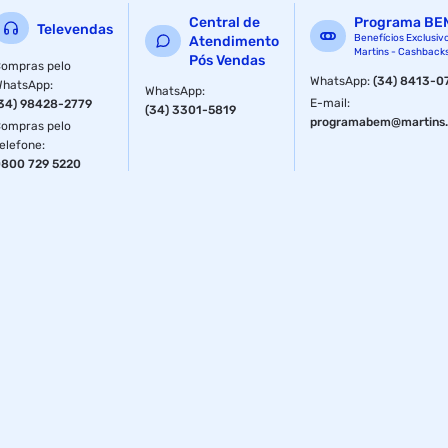
Central de
Programa BE
Televendas
Benefícios Exclusiv
Atendimento
Martins - Cashback
Pós Vendas
ompras pelo
WhatsApp
:
(34) 8413-0
WhatsApp
:
WhatsApp
:
E-mail
:
34) 98428-2779
(34) 3301-5819
programabem@martins.
ompras pelo
elefone
:
800 729 5220