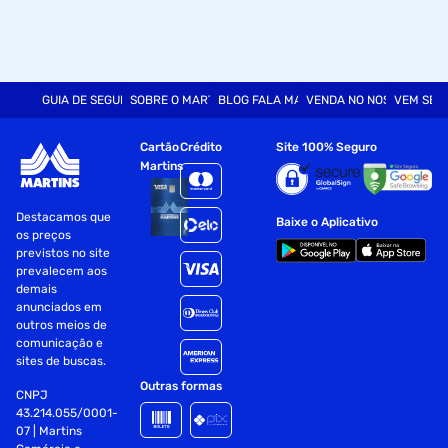
GUIA DE SEGURANÇA
SOBRE O MARTINS
BLOG FALA MART
VENDA NO NOSSO SITE
VEM SER
Cartão
Crédito
Site 100% Seguro
Martins
Destacamos que
Baixe o Aplicativo
os preços
previstos no site
prevalecem aos
demais
anunciados em
outros meios de
comunicação e
sites de buscas.
Outras formas
CNPJ
43.214.055/0001-
07 | Martins