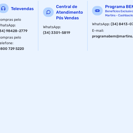
Central de
Programa BE
Televendas
Benefícios Exclusiv
Atendimento
Martins - Cashback
Pós Vendas
ompras pelo
WhatsApp
:
(34) 8413-0
WhatsApp
:
WhatsApp
:
E-mail
:
34) 98428-2779
(34) 3301-5819
programabem@martins.
ompras pelo
elefone
:
800 729 5220