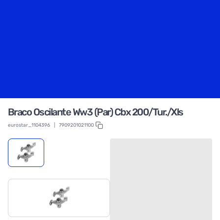
Braco Oscilante Ww3 (Par) Cbx 200/Tur./Xls
eurostar_1104396
|
7909201021100