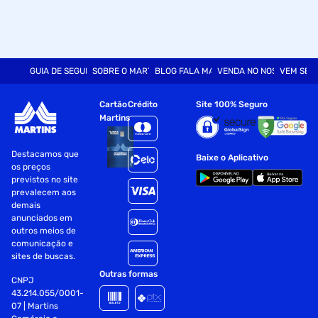
GUIA DE SEGURANÇA
SOBRE O MARTINS
BLOG FALA MART
VENDA NO NOSSO SITE
VEM SER
Cartão
Crédito
Site 100% Seguro
Martins
Destacamos que
Baixe o Aplicativo
os preços
previstos no site
prevalecem aos
demais
anunciados em
outros meios de
comunicação e
sites de buscas.
Outras formas
CNPJ
43.214.055/0001-
07 | Martins