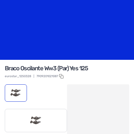
Braco Oscilante Ww3 (Par) Yes 125
eurostar_1250328
|
7909201021087