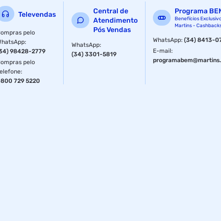
Central de
Programa BE
Televendas
Benefícios Exclusiv
Atendimento
Martins - Cashback
Pós Vendas
ompras pelo
WhatsApp
:
(34) 8413-0
WhatsApp
:
WhatsApp
:
E-mail
:
34) 98428-2779
(34) 3301-5819
programabem@martins.
ompras pelo
elefone
:
800 729 5220