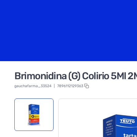
Brimonidina (G) Colirio 5Ml 
gauchafarma_33524
|
7896112129363