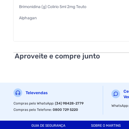
Brimonidina (g) Colirio 5ml 2mg Teuto
Alphagan
Antiglaucoma E Mioticas Topicas
Brimonidina 5ml 2mg/ml
5ml
Aproveite e compre junto
Teuto
Ce
Televendas
Ve
Compras pelo WhatsApp
:
(34) 98428-2779
WhatsApp
Compras pelo Telefone
:
0800 729 5220
GUIA DE SEGURANÇA
SOBRE O MARTINS