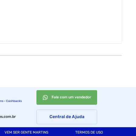
Fale com um vendedor
ins - Cashbacks
Central de Ajuda
s.com.br
VEM SER GENTE MARTINS
TERMOS DE USO