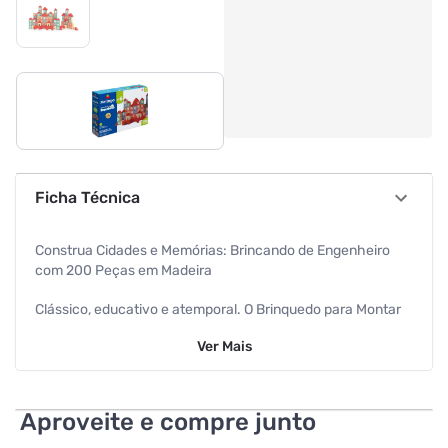
Ficha Técnica
Construa Cidades e Memórias: Brincando de Engenheiro
com 200 Peças em Madeira
Clássico, educativo e atemporal. O Brinquedo para Montar
Brincando de Engenheiro com 200 Peças encanta
Ver
Mais
gerações e continua sendo um dos brinquedos mais
completos para desenvolver criatividade, lógica, noção de
espaço e coordenação motora. Ideal para crianças a partir
de 3 anos, ele transforma a brincadeira em aprendizado e
Aproveite e compre junto
possibilita a criação de verdadeiras cidades em miniatura,