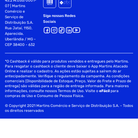
43.214.055/0001-
crianças, promovendo cooperação e interação social.
07 | Martins
Comércio e
Depoimentos:
Siga nossas Redes
Serviço de
Sociais
Distribuição S.A.
"Um clássico que agora meu filho ama tanto quanto eu
Rua Jataí, 1150,
amava na infância." - Vanessa Lima
Aparecida,
Uberlândia / MG -
"Peças lindas, resistentes e seguras. Ótimo para
CEP 38400 - 632
desenvolver a lógica." - Rodrigo Lacerda
"Comprei para a escola e as crianças usam todos os dias. É
*O Cashback é válido para produtos vendidos e entregues pelo Martins.
um sucesso!" - Patrícia Ferreira
Para resgatar o cashback o cliente deve baixar o App Martins Atacado
Online e realizar o cadastro. As ações estão sujeitas a saírem do ar
antecipadamente. Verifique o regulamento da campanha. As condições
"Brinquedo que diverte e educa ao mesmo tempo.
comerciais (Disponibilidade de Estoque, Preço, Valor do Frete e Prazo de
Simplesmente perfeito." - Leonardo Tavares
entrega) são válidas para a região de entrega informada. Para maiores
informações, consulte nossos Termos de Uso. Visite o
eFácil
para
compras de Uso e Consumo de Pessoa Física.
Garanta agora o Brinquedo para Montar Brincando de
Engenheiro com 200 Peças e transforme a infância em um
© Copyright 2021 Martins Comércio e Serviço de Distribuição S.A. - Todos
universo de aprendizado, criatividade e diversão
os direitos reservados
sustentável. Disponível na TK Shopping!
Palavras Chave: