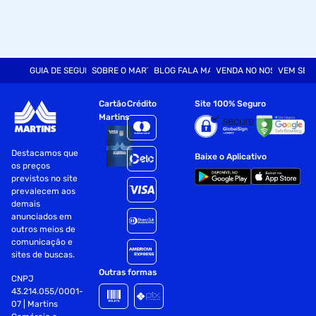
GUIA DE SEGURANÇA
SOBRE O MARTINS
BLOG FALA MART
VENDA NO NOSSO SITE
VEM SER
Cartão
Crédito
Site 100% Seguro
Martins
Destacamos que
Baixe o Aplicativo
os preços
previstos no site
prevalecem aos
demais
anunciados em
outros meios de
comunicação e
sites de buscas.
Outras formas
CNPJ
43.214.055/0001-
07 | Martins