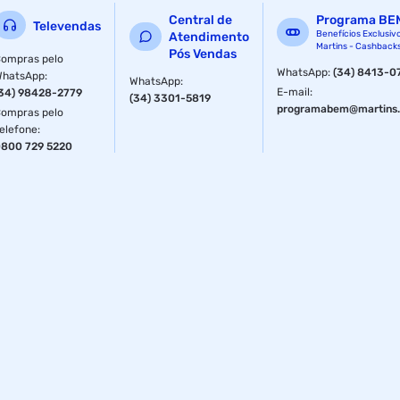
Central de
Programa BE
Televendas
Benefícios Exclusiv
Atendimento
Martins - Cashback
Pós Vendas
ompras pelo
WhatsApp
:
(34) 8413-0
WhatsApp
:
WhatsApp
:
E-mail
:
34) 98428-2779
(34) 3301-5819
programabem@martins.
ompras pelo
elefone
:
800 729 5220