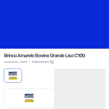
Brinco Amarelo Bovino Grande Liso C100
vemkitemba_115012
|
7908521901222