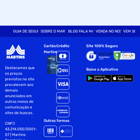
GUIA DE SEGURANÇA
SOBRE O MARTINS
BLOG FALA MART
VENDA NO NOSSO SITE
VEM SER
Cartão
Crédito
Site 100% Seguro
Martins
Destacamos que
Baixe o Aplicativo
os preços
previstos no site
prevalecem aos
demais
anunciados em
outros meios de
comunicação e
sites de buscas.
Outras formas
CNPJ
43.214.055/0001-
07 | Martins