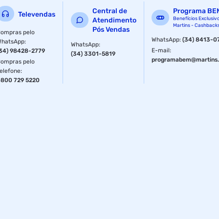
Central de
Programa BE
Televendas
Benefícios Exclusiv
Atendimento
Martins - Cashback
Pós Vendas
ompras pelo
WhatsApp
:
(34) 8413-0
WhatsApp
:
WhatsApp
:
E-mail
:
34) 98428-2779
(34) 3301-5819
programabem@martins.
ompras pelo
elefone
:
800 729 5220