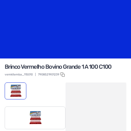
Brinco Vermelho Bovino Grande 1 A 100 C100
vemkitemba_115010
|
7908521901239