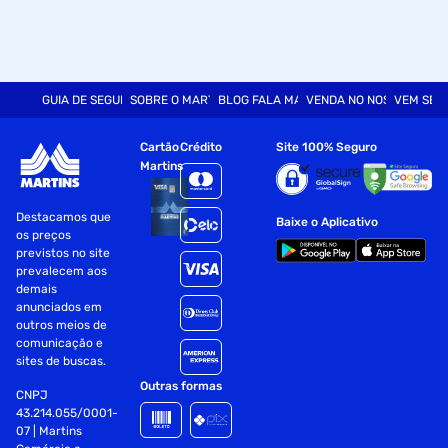
GUIA DE SEGURANÇA
SOBRE O MARTINS
BLOG FALA MART
VENDA NO NOSSO SITE
VEM SER
Cartão
Crédito
Site 100% Seguro
Martins
Destacamos que
Baixe o Aplicativo
os preços
previstos no site
prevalecem aos
demais
anunciados em
outros meios de
comunicação e
sites de buscas.
Outras formas
CNPJ
43.214.055/0001-
07 | Martins