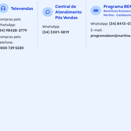
Central de
Programa BE
Televendas
Benefícios Exclusiv
Atendimento
Martins - Cashback
Pós Vendas
ompras pelo
WhatsApp
:
(34) 8413-0
WhatsApp
:
WhatsApp
:
E-mail
:
34) 98428-2779
(34) 3301-5819
programabem@martins.
ompras pelo
elefone
:
800 729 5220