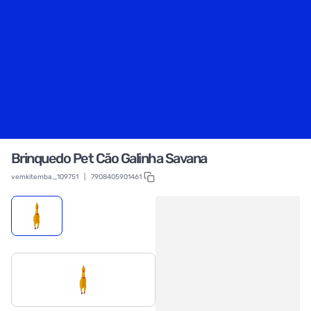
Brinquedo Pet Cão Galinha Savana
vemkitemba_109751
|
7908405901461