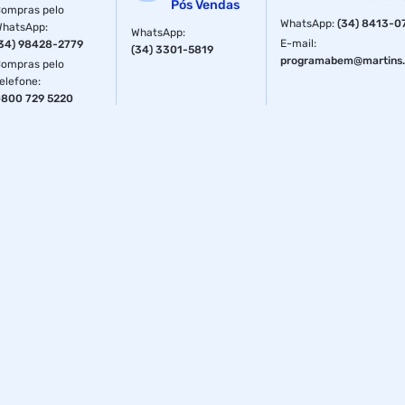
Pós Vendas
ompras pelo
Norma: ANSI B94.11M
WhatsApp
:
(34) 8413-0
WhatsApp
:
WhatsApp
:
E-mail
:
34) 98428-2779
(34) 3301-5819
Têmpera total no corpo
programabem@martins.
ompras pelo
elefone
:
Alta resistência mecânica
800 729 5220
Indicada para perfuração em aço
Corpo Polido e Envernizado
Embalagem: com 10 unidades
Dimensões:
Diâmetro: 9/32mm
Garantia: 3 Meses (Ofertada Pelo Fabricante)
Fornecedor: Tramontina Master
Especificações