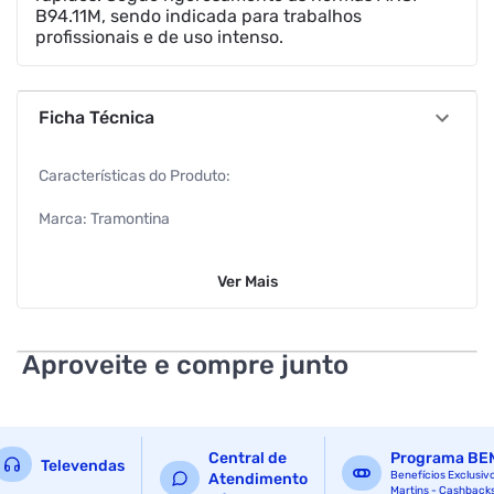
B94.11M, sendo indicada para trabalhos
profissionais e de uso intenso.
Ficha Técnica
Características do Produto:
Marca: Tramontina
Cor: Cinza
Ver
Mais
Material: Aço rápido (HSS)
Acabamento: Corpo polido e envernizado
Aproveite e compre junto
EAN: 27891114167225
Características Adicionais:
Central de
Programa BE
Televendas
Ângulo da ponta: 118°
Benefícios Exclusiv
Atendimento
Martins - Cashback