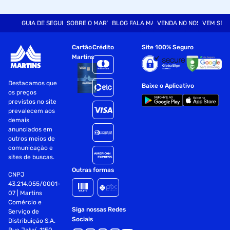
Material
Aço
GUIA DE SEGURANÇA
SOBRE O MARTINS
BLOG FALA MART
VENDA NO NOSSO SITE
VEM SER
Cor
Cinza
Cartão
Crédito
Site 100% Seguro
Fornecedor
Tramontina Garibaldi S/A Ind.Met.
Martins
Destacamos que
Ferramenta
Broca
Baixe o Aplicativo
os preços
previstos no site
Garantia
03 Meses
prevalecem aos
demais
anunciados em
outros meios de
comunicação e
sites de buscas.
Outras formas
CNPJ
43.214.055/0001-
07 | Martins
Comércio e
Siga nossas Redes
Serviço de
Sociais
Distribuição S.A.