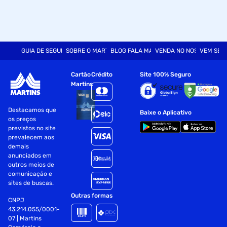
GUIA DE SEGURANÇA
SOBRE O MARTINS
BLOG FALA MART
VENDA NO NOSSO SITE
VEM SER
Cartão
Crédito
Site 100% Seguro
Martins
Destacamos que
Baixe o Aplicativo
os preços
previstos no site
prevalecem aos
demais
anunciados em
outros meios de
comunicação e
sites de buscas.
Outras formas
CNPJ
43.214.055/0001-
07 | Martins