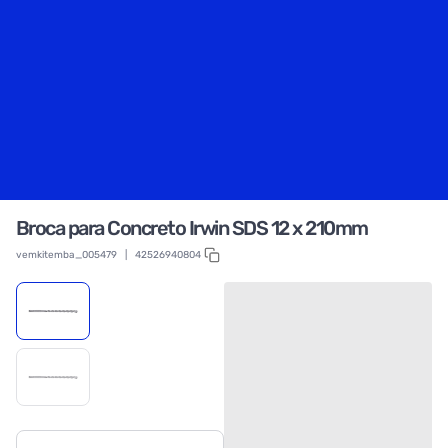
Broca para Concreto Irwin SDS 12 x 210mm
vemkitemba_005479
|
42526940804