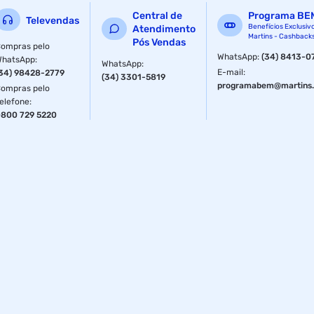
Central de
Programa BE
Televendas
Benefícios Exclusiv
Atendimento
Martins - Cashback
Pós Vendas
ompras pelo
WhatsApp
:
(34) 8413-0
WhatsApp
:
WhatsApp
:
E-mail
:
34) 98428-2779
(34) 3301-5819
programabem@martins.
ompras pelo
elefone
:
800 729 5220