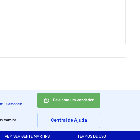
Fale com um vendedor
ins - Cashbacks
Central de Ajuda
s.com.br
VEM SER GENTE MARTINS
TERMOS DE USO