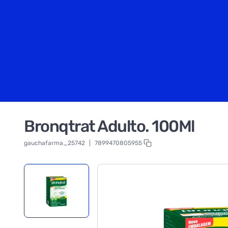
Bronqtrat Adulto. 100Ml
gauchafarma_25742
|
7899470805955