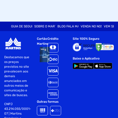
GUIA DE SEGURANÇA
SOBRE O MARTINS
BLOG FALA MART
VENDA NO NOSSO SITE
VEM SER
Cartão
Crédito
Site 100% Seguro
Martins
Destacamos que
Baixe o Aplicativo
os preços
previstos no site
prevalecem aos
demais
anunciados em
outros meios de
comunicação e
sites de buscas.
Outras formas
CNPJ
43.214.055/0001-
07 | Martins