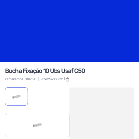
Bucha Fixação 10 Ubs Usaf C50
vemkitemba_110954
|
7898937188891