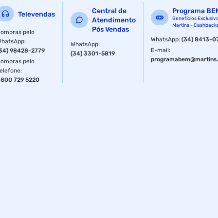
Central de
Programa BE
Televendas
Benefícios Exclusiv
Atendimento
Martins - Cashback
Pós Vendas
ompras pelo
WhatsApp
:
(34) 8413-0
WhatsApp
:
WhatsApp
:
E-mail
:
34) 98428-2779
(34) 3301-5819
programabem@martins.
ompras pelo
elefone
:
800 729 5220