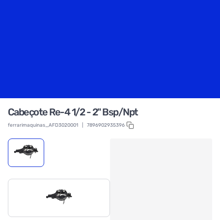
Cabeçote Re-4 1/2 - 2" Bsp/Npt
ferrarimaquinas_AFD3020001
|
7896902935396