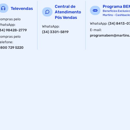
Central de
Programa BE
Televendas
Benefícios Exclusiv
Atendimento
Martins - Cashback
Pós Vendas
ompras pelo
WhatsApp
:
(34) 8413-0
WhatsApp
:
WhatsApp
:
E-mail
:
34) 98428-2779
(34) 3301-5819
programabem@martins.
ompras pelo
elefone
:
800 729 5220