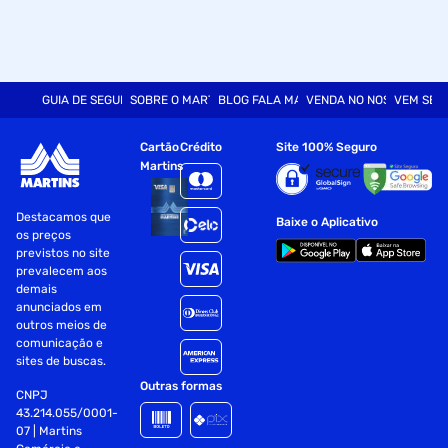
GUIA DE SEGURANÇA
SOBRE O MARTINS
BLOG FALA MART
VENDA NO NOSSO SITE
VEM SER
Cartão
Crédito
Site 100% Seguro
Martins
Destacamos que
Baixe o Aplicativo
os preços
previstos no site
prevalecem aos
demais
anunciados em
outros meios de
comunicação e
sites de buscas.
Outras formas
CNPJ
43.214.055/0001-
07 | Martins