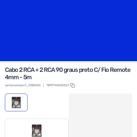
Cabo 2 RCA + 2 RCA 90 graus preto C/ Fio Remote
4mm - 5m
santanaimport_0180425
|
7899744030557