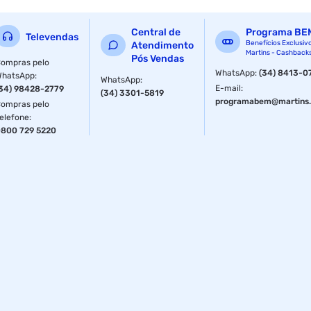
Central de
Programa BE
Televendas
Benefícios Exclusiv
Atendimento
Martins - Cashback
Pós Vendas
ompras pelo
WhatsApp
:
(34) 8413-0
WhatsApp
:
WhatsApp
:
E-mail
:
34) 98428-2779
(34) 3301-5819
programabem@martins.
ompras pelo
elefone
:
800 729 5220