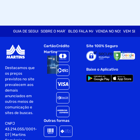
GUIA DE SEGURANÇA
SOBRE O MARTINS
BLOG FALA MART
VENDA NO NOSSO SITE
VEM SER
Cartão
Crédito
Site 100% Seguro
Martins
Destacamos que
Baixe o Aplicativo
os preços
previstos no site
prevalecem aos
demais
anunciados em
outros meios de
comunicação e
sites de buscas.
Outras formas
CNPJ
43.214.055/0001-
07 | Martins