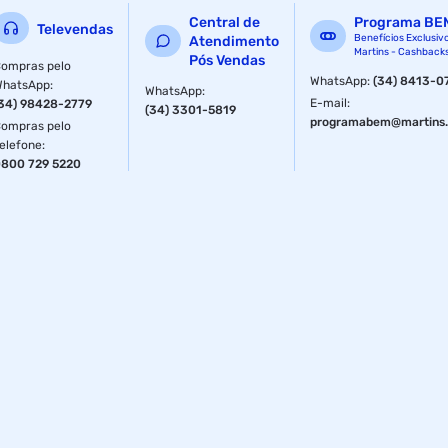
Central de
Programa BE
Televendas
Benefícios Exclusiv
Atendimento
Martins - Cashback
Pós Vendas
ompras pelo
WhatsApp
:
(34) 8413-0
WhatsApp
:
WhatsApp
:
E-mail
:
34) 98428-2779
(34) 3301-5819
programabem@martins.
ompras pelo
elefone
:
800 729 5220