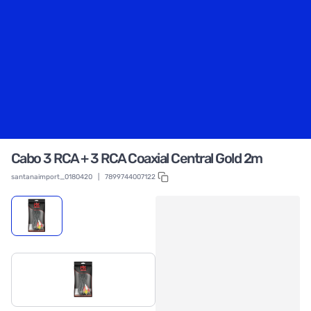
Cabo 3 RCA + 3 RCA Coaxial Central Gold 2m
santanaimport_0180420
|
7899744007122