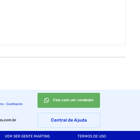
Fale com um vendedor
ins - Cashbacks
Central de Ajuda
s.com.br
VEM SER GENTE MARTINS
TERMOS DE USO