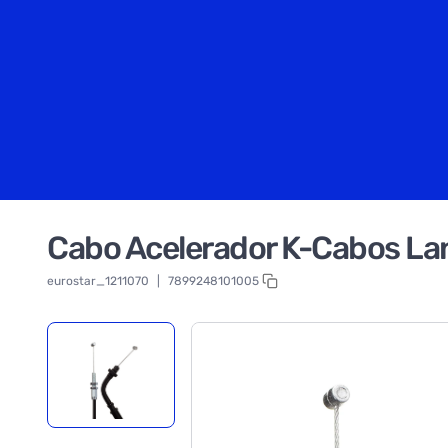
Cabo Acelerador K-Cabos La
eurostar_1211070
|
7899248101005