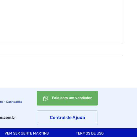
Fale com um vendedor
ins - Cashbacks
Central de Ajuda
s.com.br
VEM SER GENTE MARTINS
TERMOS DE USO