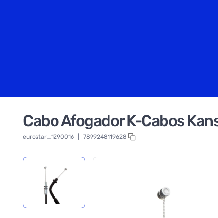
Cabo Afogador K-Cabos Kan
eurostar_1290016
|
7899248119628