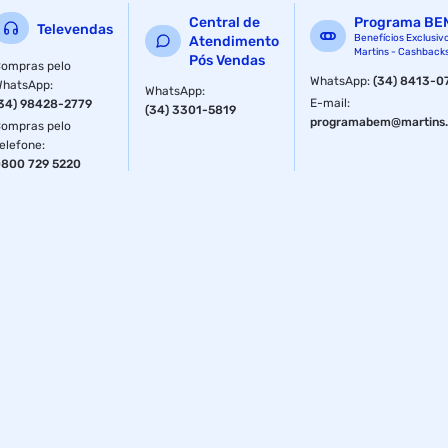
Central de
Programa BE
Televendas
Benefícios Exclusiv
Atendimento
Martins - Cashback
Pós Vendas
ompras pelo
WhatsApp
:
(34) 8413-0
WhatsApp
:
WhatsApp
:
E-mail
:
34) 98428-2779
(34) 3301-5819
programabem@martins.
ompras pelo
elefone
:
800 729 5220