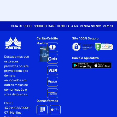
GUIA DE SEGURANÇA
SOBRE O MARTINS
BLOG FALA MART
VENDA NO NOSSO SITE
VEM SER
Cartão
Crédito
Site 100% Seguro
Martins
Destacamos que
Baixe o Aplicativo
os preços
previstos no site
prevalecem aos
demais
anunciados em
outros meios de
comunicação e
sites de buscas.
Outras formas
CNPJ
43.214.055/0001-
07 | Martins