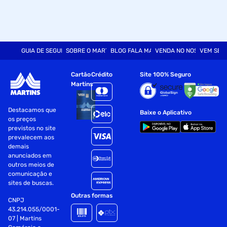
GUIA DE SEGURANÇA
SOBRE O MARTINS
BLOG FALA MART
VENDA NO NOSSO SITE
VEM SER
Cartão
Crédito
Site 100% Seguro
Martins
Destacamos que
Baixe o Aplicativo
os preços
previstos no site
prevalecem aos
demais
anunciados em
outros meios de
comunicação e
sites de buscas.
Outras formas
CNPJ
43.214.055/0001-
07 | Martins