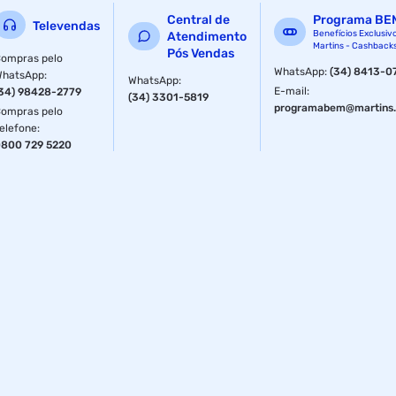
Central de
Programa BE
Televendas
Benefícios Exclusiv
Atendimento
Martins - Cashback
Pós Vendas
ompras pelo
WhatsApp
:
(34) 8413-0
WhatsApp
:
WhatsApp
:
E-mail
:
34) 98428-2779
(34) 3301-5819
programabem@martins.
ompras pelo
elefone
:
800 729 5220