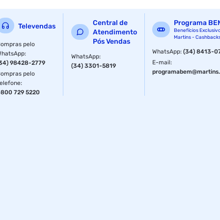
Central de
Programa BE
Televendas
Benefícios Exclusiv
Atendimento
Martins - Cashback
Pós Vendas
ompras pelo
WhatsApp
:
(34) 8413-0
WhatsApp
:
WhatsApp
:
E-mail
:
34) 98428-2779
(34) 3301-5819
programabem@martins.
ompras pelo
elefone
:
800 729 5220