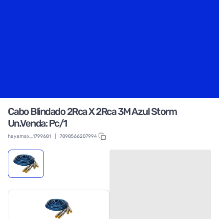
Cabo Blindado 2Rca X 2Rca 3M Azul Storm
Un.Venda: Pc/1
hayamax_1799681
|
7898566207994