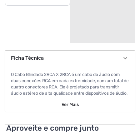
Ficha Técnica
O Cabo Blindado 2RCA X 2RCA é um cabo de áudio com
duas conexões RCA em cada extremidade, com um total de
quatro conectores RCA. Ele é projetado para transmitir
áudio estéreo de alta qualidade entre dispositivos de áudio,
como amplificadores, players de CD/DVD, TVs e consoles
Ver
Mais
de videogame.
Sendo assim, o cabo tem 3 metros de comprimento e a cor
azul é uma opção de design para diferenciá-lo de outros
Aproveite e compre junto
cabos.