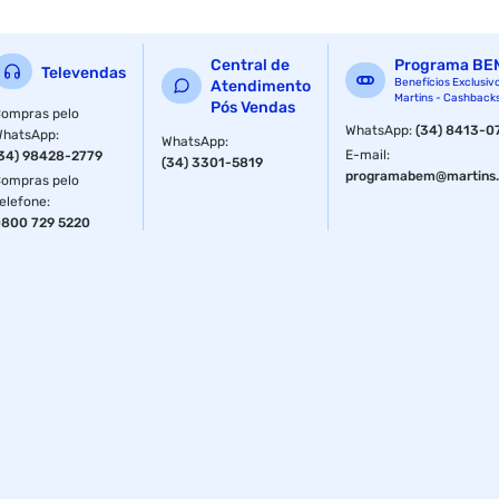
Central de
Programa BE
Televendas
Benefícios Exclusiv
Atendimento
Martins - Cashback
Pós Vendas
ompras pelo
WhatsApp
:
(34) 8413-0
WhatsApp
:
WhatsApp
:
E-mail
:
34) 98428-2779
(34) 3301-5819
programabem@martins.
ompras pelo
elefone
:
800 729 5220