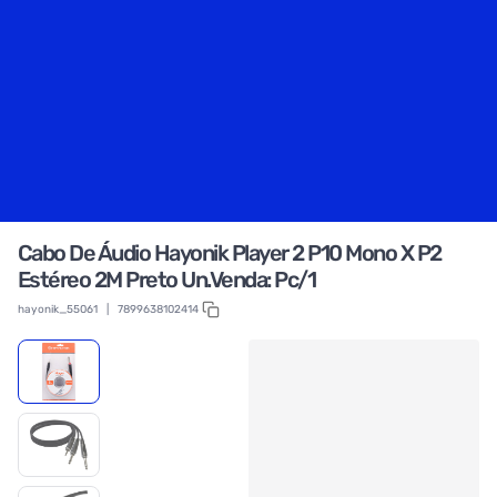
Cabo De Áudio Hayonik Player 2 P10 Mono X P2
Estéreo 2M Preto Un.Venda: Pc/1
hayonik_55061
|
7899638102414