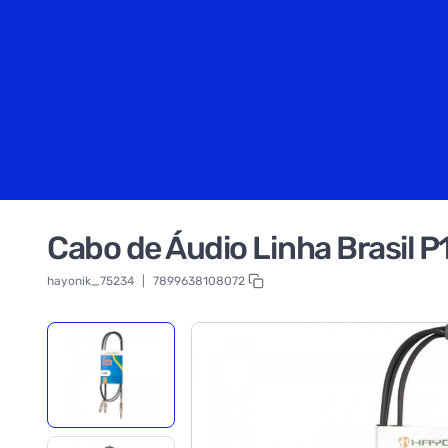
Cabo de Áudio Linha Brasil 
hayonik_75234
|
7899638108072