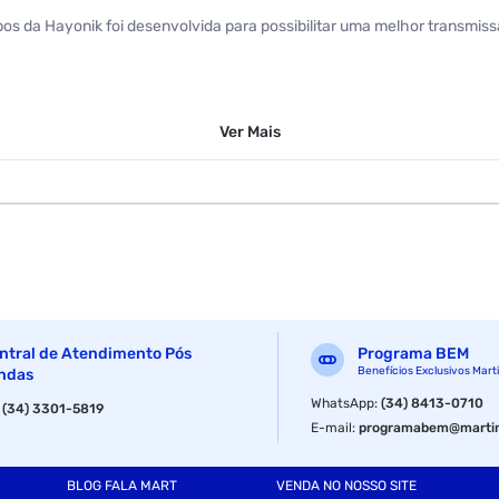
os da Hayonik foi desenvolvida para possibilitar uma melhor transmissã
Ver
Mais
ntral de Atendimento Pós
Programa BEM
Benefícios Exclusivos Mart
ndas
WhatsApp
:
(34) 8413-0710
:
(34) 3301-5819
E-mail
:
programabem@martin
BLOG FALA MART
VENDA NO NOSSO SITE