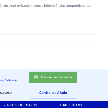
o do sinal, evitando ruidos e interferências, proporcionando
Fale com um vendedor
ins - Cashbacks
Central de Ajuda
s.com.br
VEM SER GENTE MARTINS
TERMOS DE USO