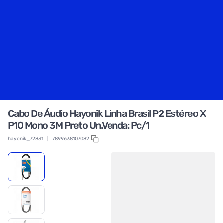
Cabo De Áudio Hayonik Linha Brasil P2 Estéreo X
P10 Mono 3M Preto Un.Venda: Pc/1
hayonik_72831
|
7899638107082