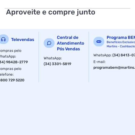
Especificações
Aproveite e compre junto
Tamanho
3 m
Central de
Programa BE
Televendas
Benefícios Exclusiv
Atendimento
Martins - Cashback
Pós Vendas
ompras pelo
WhatsApp
:
(34) 8413-0
WhatsApp
:
WhatsApp
:
E-mail
:
34) 98428-2779
(34) 3301-5819
programabem@martins.
ompras pelo
elefone
:
800 729 5220