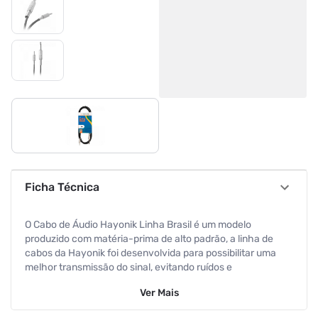
Ficha Técnica
O Cabo de Áudio Hayonik Linha Brasil é um modelo
produzido com matéria-prima de alto padrão, a linha de
cabos da Hayonik foi desenvolvida para possibilitar uma
melhor transmissão do sinal, evitando ruídos e
interferências, proporcionando ao usuário excelente
Ver
Mais
qualidade sonora. Produto fabricado no Brasil.