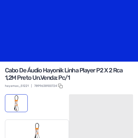
Cabo De Áudio Hayonik Linha Player P2 X 2 Rca
1,2M Preto Un.Venda: Pc/1
hayamax_51221
|
7899638100724