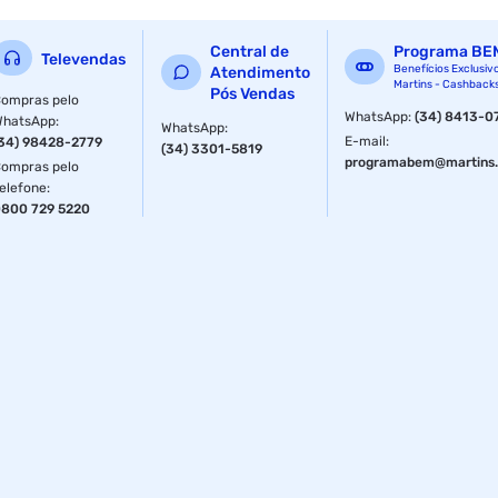
Tamanho
1.2 m
Central de
Programa BE
Televendas
Benefícios Exclusiv
Atendimento
Martins - Cashback
Pós Vendas
ompras pelo
WhatsApp
:
(34) 8413-0
WhatsApp
:
WhatsApp
:
E-mail
:
34) 98428-2779
(34) 3301-5819
programabem@martins.
ompras pelo
elefone
:
800 729 5220