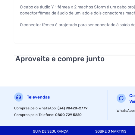
O cabo de áudio Y 1 fêmea x 2 machos Storm é um cabo projet
conector fêmea de áudio de um lado e dois conectores mach
O conector fêmea é projetado para ser conectado à saída de 
áudio.
Aproveite e compre junto
Ce
Televendas
Ve
Compras pelo WhatsApp
:
(34) 98428-2779
WhatsApp
Compras pelo Telefone
:
0800 729 5220
GUIA DE SEGURANÇA
SOBRE O MARTINS