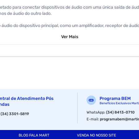
ado para conectar dispositivos de áudio com uma única saída de áudio 
os de áudio do outro lado.
áudio do dispositivo principal, como um amplificador, receptor de áudi
Ver
Mais
ntral de Atendimento Pós
Programa BEM
Benefícios Exclusivos Mart
ndas
WhatsApp
:
(34) 8413-0710
:
(34) 3301-5819
E-mail
:
programabem@martin
BLOG FALA MART
VENDA NO NOSSO SITE