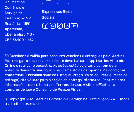
07 | Martins
Comércio e
prova de tensao eletrica entre condutores : 2500 vdc/3s
Siga nossas Redes
Serviço de
Sociais
Distribuição S.A.
atraso de propagacao maximo : 545ns/100m @ 10mhz
Rua Jataí, 1150,
Aparecida,
diferenca entre o atraso de propagacao - maximo :
Uberlândia / MG -
45ns/100m
CEP 38400 - 632
velocidade de propagacao nominal (%) : 68%
*O Cashback é válido para produtos vendidos e entregues pelo Martins.
Para resgatar o cashback o cliente deve baixar o App Martins Atacado
dimensao da embalagem (a / p / l) : 320.0mm / 60.0mm /
Online e realizar o cadastro. As ações estão sujeitas a saírem do ar
300.0mm
antecipadamente. Verifique o regulamento da campanha. As condições
comerciais (Disponibilidade de Estoque, Preço, Valor do Frete e Prazo de
ean : 7893137208103
entrega) são válidas para a região de entrega informada. Para maiores
informações, consulte nossos Termos de Uso. Visite o
eFácil
para
compras de Uso e Consumo de Pessoa Física.
anatel : 000360800256
© Copyright 2021 Martins Comércio e Serviço de Distribuição S.A. - Todos
ncm : 85444900
os direitos reservados
peso do produto com embalagem : 2.7kg
part number : 23200186