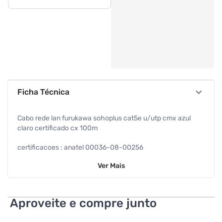
Ficha Técnica
Cabo rede lan furukawa sohoplus cat5e u/utp cmx azul
claro certificado cx 100m
certificacoes : anatel 00036-08-00256
Ver
Mais
cor : azul claro
impedancia : 100 15%
Aproveite e compre junto
temperatura de armazenamento : -20grausc a 70grausc