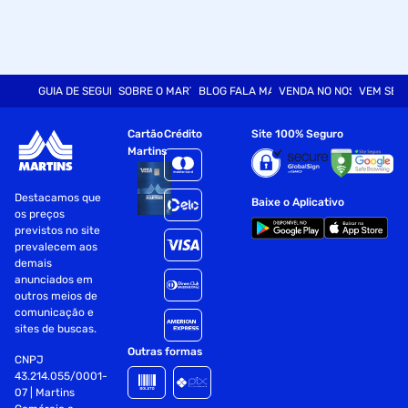
GUIA DE SEGURANÇA
SOBRE O MARTINS
BLOG FALA MART
VENDA NO NOSSO SITE
VEM SER
Cartão
Crédito
Site 100% Seguro
Martins
Destacamos que
Baixe o Aplicativo
os preços
previstos no site
prevalecem aos
demais
anunciados em
outros meios de
comunicação e
sites de buscas.
Outras formas
CNPJ
43.214.055/0001-
07 | Martins