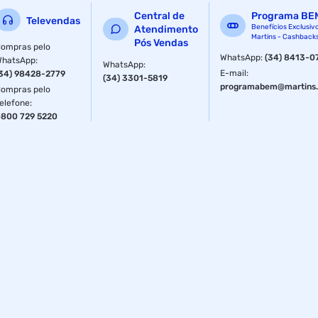
Central de
Programa BE
Televendas
Benefícios Exclusiv
Atendimento
Martins - Cashback
Pós Vendas
ompras pelo
WhatsApp
:
(34) 8413-0
WhatsApp
:
WhatsApp
:
E-mail
:
34) 98428-2779
(34) 3301-5819
programabem@martins.
ompras pelo
elefone
:
800 729 5220