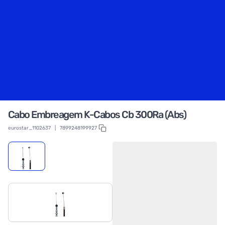
Cabo Embreagem K-Cabos Cb 300Ra (Abs)
eurostar_1102637
|
7899248199927