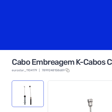
Cabo Embreagem K-Cabos C
eurostar_1104179
|
7899248158689