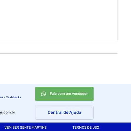
Fale com um vendedor
ins - Cashbacks
Central de Ajuda
s.com.br
VEM SER GENTE MARTINS
TERMOS DE USO