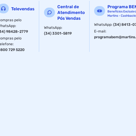
Central de
Programa BE
Televendas
Benefícios Exclusiv
Atendimento
Martins - Cashback
Pós Vendas
ompras pelo
WhatsApp
:
(34) 8413-0
WhatsApp
:
WhatsApp
:
E-mail
:
34) 98428-2779
(34) 3301-5819
programabem@martins.
ompras pelo
elefone
:
800 729 5220