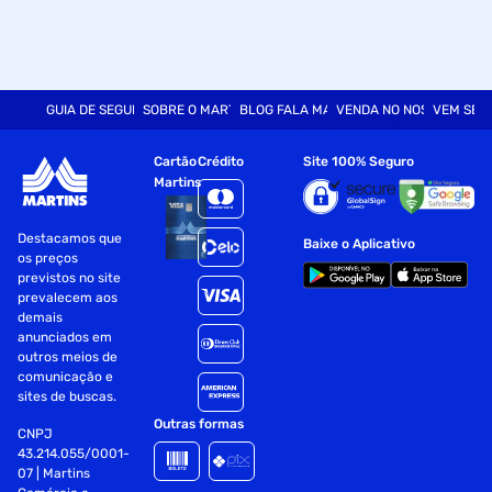
GUIA DE SEGURANÇA
SOBRE O MARTINS
BLOG FALA MART
VENDA NO NOSSO SITE
VEM SER
Cartão
Crédito
Site 100% Seguro
Martins
Destacamos que
Baixe o Aplicativo
os preços
previstos no site
prevalecem aos
demais
anunciados em
outros meios de
comunicação e
sites de buscas.
Outras formas
CNPJ
43.214.055/0001-
07 | Martins