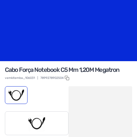
Cabo Força Notebook C5 Mm 1,20M Megatron
vemkitemba_106031
|
7899278902504