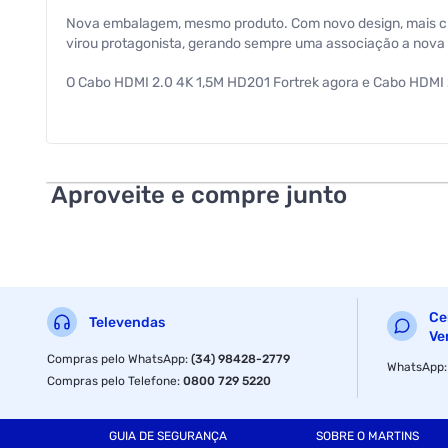
Nova embalagem, mesmo produto. Com novo design, mais cl
virou protagonista, gerando sempre uma associação a nova
O Cabo HDMI 2.0 4K 1,5M HD201 Fortrek agora e Cabo HDMI 2
dispositivo que aceite HDMI trazendo alta qualidade tanto d
Especificações
Tamanho
Aproveite e compre junto
Ce
Televendas
Ve
Compras pelo WhatsApp
:
(34) 98428-2779
WhatsApp
Compras pelo Telefone
:
0800 729 5220
GUIA DE SEGURANÇA
SOBRE O MARTINS