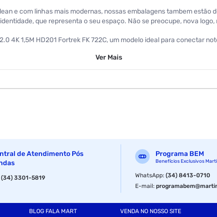
ean e com linhas mais modernas, nossas embalagens tambem estão de 
 identidade, que representa o seu espaço. Não se preocupe, nova log
.0 4K 1,5M HD201 Fortrek FK 722C, um modelo ideal para conectar note
e audio quanto de video.
Ver
Mais
1.5 m
ntral de Atendimento Pós
Programa BEM
Benefícios Exclusivos Mart
ndas
WhatsApp
:
(34) 8413-0710
:
(34) 3301-5819
E-mail
:
programabem@martin
BLOG FALA MART
VENDA NO NOSSO SITE