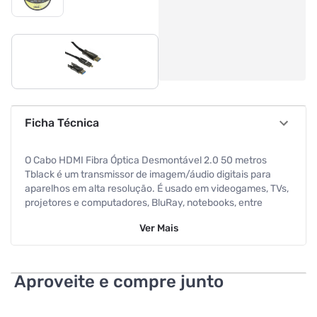
Ficha Técnica
O Cabo HDMI Fibra Óptica Desmontável 2.0 50 metros
Tblack é um transmissor de imagem/áudio digitais para
aparelhos em alta resolução. É usado em videogames, TVs,
projetores e computadores, BluRay, notebooks, entre
outros. Além disso, o cabo desmontável facilita na
Ver
Mais
passagem dentro de lugares estreitos, pois permite
desmontar o conector, tornando sua largura menor. Seus
conectores são nomeados: Source, deve ser plugado no
dispositivo que projeta a imagem; Display, deve ser plugado
Aproveite e compre junto
no local onde será o espelhamento.