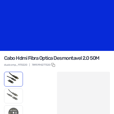
Cabo Hdmi Fibra Optica Desmontavel 2.0 50M
dualcomp_1170220
|
7895194277320