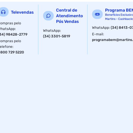
Central de
Programa BE
Televendas
Benefícios Exclusiv
Atendimento
Martins - Cashback
Pós Vendas
ompras pelo
WhatsApp
:
(34) 8413-0
WhatsApp
:
WhatsApp
:
E-mail
:
34) 98428-2779
(34) 3301-5819
programabem@martins.
ompras pelo
elefone
:
800 729 5220