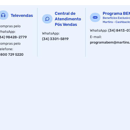
DVD Áudio
Central de
Programa BE
Televendas
Super Áudio CD
Benefícios Exclusiv
Atendimento
Martins - Cashback
Pós Vendas
ompras pelo
Deep Color até 48bit
WhatsApp
:
(34) 8413-0
WhatsApp
:
WhatsApp
:
E-mail
:
34) 98428-2779
(34) 3301-5819
xvYCC
programabem@martins.
ompras pelo
elefone
:
Auto Lip-Sync
800 729 5220
Dolby True HD (Áudio 7.1)
DTS-HD Master (Áudio 7.1)
CEC Extendido
3D
Canal Ethernet
Canal de retorno de áudio