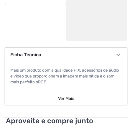
Ficha Técnica
Mais um produto com a qualidade PIX, acessórios de áudio
e vídeo que proporcionam a imagem mais nítida e o som
mais perfeito.sRGB
YCbCr - 4:2/4:4:4
Ver
Mais
Áudio 24bit, 192Khz, 8 canais LPCM
Blu-Ray e HD DVD com resolução máxima
Aproveite e compre junto
CEC - Controle de outros dispositivos